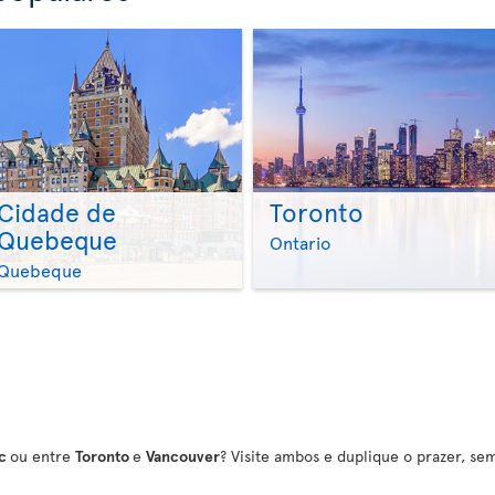
Cidade de
Toronto
Quebeque
>
>
Ontario
Quebeque
c
ou entre
Toronto
e
Vancouver
? Visite ambos e duplique o prazer, se