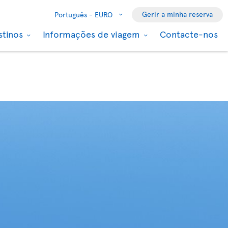
Gerir a minha reserva
Português -
EURO
stinos
Informações de viagem
Contacte-nos