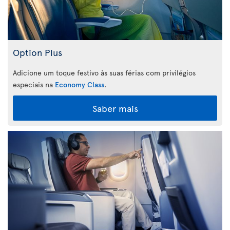
Option Plus
Adicione um toque festivo às suas férias com privilégios
especiais na
Economy Class
.
Saber mais