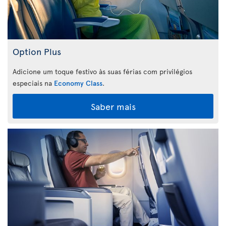
Option Plus
Adicione um toque festivo às suas férias com privilégios
especiais na
Economy Class
.
Saber mais