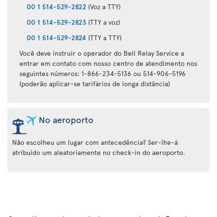
00 1 514-529-2822
(Voz a TTY)
00 1 514-529-2823
(TTY a voz)
00 1 514-529-2824
(TTY a TTY)
Você deve instruir o operador do Bell Relay Service a
entrar em contato com nosso centro de atendimento nos
seguintes números: 1-866-234-5136 ou 514-906-5196
(poderão aplicar-se tarifários de longa distância)
No aeroporto
Não escolheu um lugar com antecedência? Ser-lhe-á
atribuído um aleatoriamente no check-in do aeroporto.