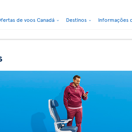
fertas de voos Canadá
Destinos
Informações 
s