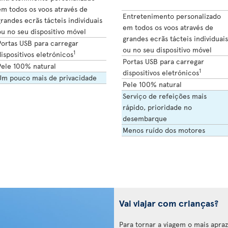
em todos os voos através de
Entretenimento personalizado
randes ecrãs tácteis individuais
em todos os voos através de
u no seu dispositivo móvel
grandes ecrãs tácteis individuais
Portas USB para carregar
ou no seu dispositivo móvel
1
ispositivos eletrónicos
Portas USB para carregar
Pele 100% natural
1
dispositivos eletrónicos
Um pouco mais de privacidade
Pele 100% natural
Serviço de refeições mais
rápido, prioridade no
desembarque
Menos ruído dos motores
Vai viajar com crianças?
Para tornar a viagem o mais aprazí