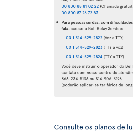
00 800 88 81 02 22
(Chamada gratuita
00 800 87 26 72 83
Para pessoas surdas, com dificuldades
fala
, acesse o Bell Relay Service:
00 1 514-529-2822
(Voz a TTY)
00 1 514-529-2823
(TTY a voz)
00 1 514-529-2824
(TTY a TTY)
Você deve instruir o operador do Bell
contato com nosso centro de atendim
866-234-5136 ou 514-906-5196
(poderão aplicar-se tarifários de long
Consulte os planos de l