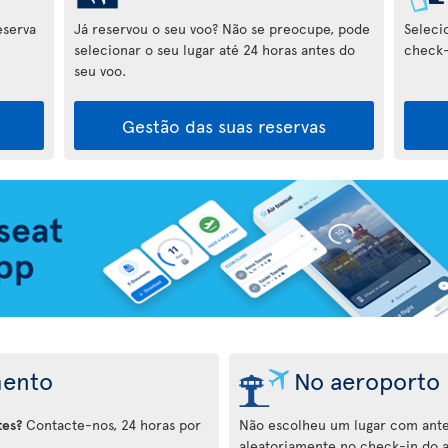
eserva
Já reservou o seu voo? Não se preocupe, pode
Seleci
selecionar o seu lugar até 24 horas antes do
check-
seu voo.
Gestão das suas reservas
mento
No aeroporto
tes?
Contacte-nos, 24 horas por
Não escolheu um lugar com ante
aleatoriamente no check-in do 