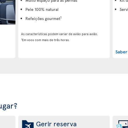
Muito espaço para as pernas
Kit 
Pele 100% natural
Serv
1
Refeições gourmet
As características podem variar de avião para avião.
1
Em voos com mais de três horas.
Saber
ugar?
Gerir reserva