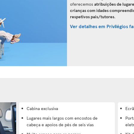
oferecemos
atribuições de lugar
crianças com idades compreendidas
respetivos pais/tutores
.
Ver detalhes em Privilégios fa
Cabina exclusiva
Ecrã
Lugares mais largos com encostos de
Port
cabeça e apoios de pés de seis vias
elet