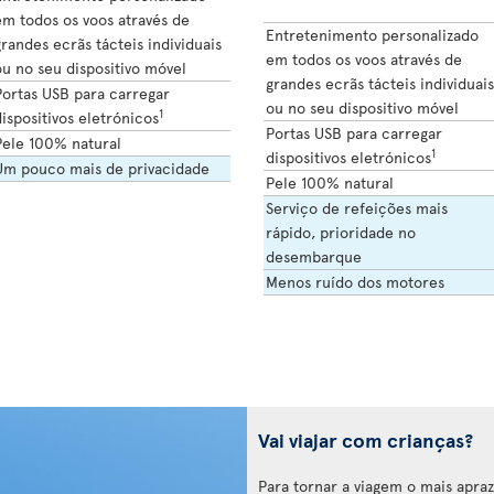
em todos os voos através de
Entretenimento personalizado
randes ecrãs tácteis individuais
em todos os voos através de
u no seu dispositivo móvel
grandes ecrãs tácteis individuais
Portas USB para carregar
ou no seu dispositivo móvel
1
ispositivos eletrónicos
Portas USB para carregar
Pele 100% natural
1
dispositivos eletrónicos
Um pouco mais de privacidade
Pele 100% natural
Serviço de refeições mais
rápido, prioridade no
desembarque
Menos ruído dos motores
Vai viajar com crianças?
Para tornar a viagem o mais aprazí