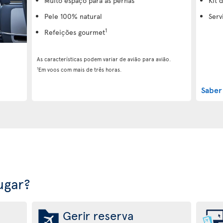
Muito espaço para as pernas
Kit 
Pele 100% natural
Serv
1
Refeições gourmet
As características podem variar de avião para avião.
1
Em voos com mais de três horas.
Saber
ugar?
Gerir reserva