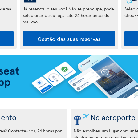
eserva
Já reservou o seu voo? Não se preocupe, pode
Seleci
selecionar o seu lugar até 24 horas antes do
check-
seu voo.
Gestão das suas reservas
mento
No aeroporto
tes?
Contacte-nos, 24 horas por
Não escolheu um lugar com ante
aleatoriamente no check-in do 