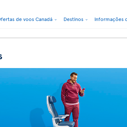
fertas de voos Canadá
Destinos
Informações 
s