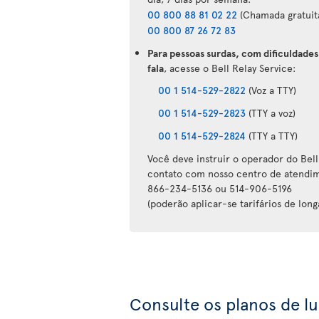
00 800 88 81 02 22
(Chamada gratuita
00 800 87 26 72 83
Para pessoas surdas, com dificuldades
fala
, acesse o Bell Relay Service:
00 1 514-529-2822
(Voz a TTY)
00 1 514-529-2823
(TTY a voz)
00 1 514-529-2824
(TTY a TTY)
Você deve instruir o operador do Bell
contato com nosso centro de atendim
866-234-5136 ou 514-906-5196
(poderão aplicar-se tarifários de long
Consulte os planos de l