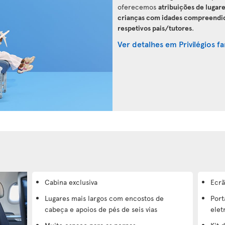
oferecemos
atribuições de lugar
crianças com idades compreendidas
respetivos pais/tutores
.
Ver detalhes em Privilégios fa
Cabina exclusiva
Ecrã
Lugares mais largos com encostos de
Port
cabeça e apoios de pés de seis vias
elet