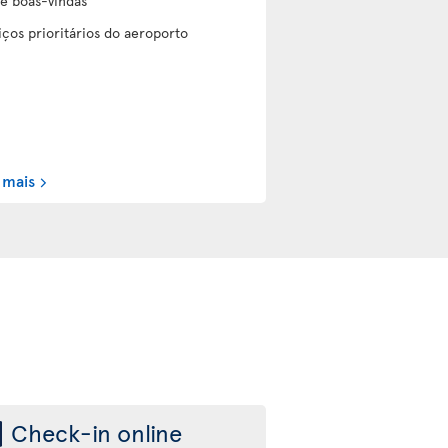
de boas-vindas
iços prioritários do aeroporto
 mais
Check-in online