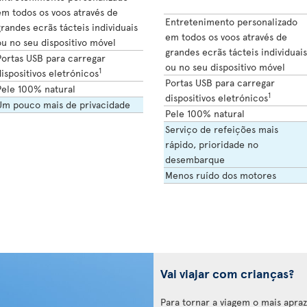
em todos os voos através de
Entretenimento personalizado
randes ecrãs tácteis individuais
em todos os voos através de
u no seu dispositivo móvel
grandes ecrãs tácteis individuais
Portas USB para carregar
ou no seu dispositivo móvel
1
ispositivos eletrónicos
Portas USB para carregar
Pele 100% natural
1
dispositivos eletrónicos
Um pouco mais de privacidade
Pele 100% natural
Serviço de refeições mais
rápido, prioridade no
desembarque
Menos ruído dos motores
Vai viajar com crianças?
Para tornar a viagem o mais aprazí