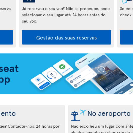
eserva
Já reservou o seu voo? Não se preocupe, pode
Seleci
selecionar o seu lugar até 24 horas antes do
check-
seu voo.
Gestão das suas reservas
mento
No aeroporto
tes?
Contacte-nos, 24 horas por
Não escolheu um lugar com ante
aleatoriamente no check-in do 