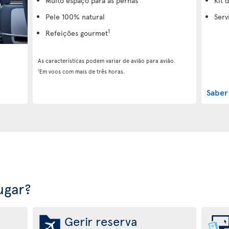
Muito espaço para as pernas
Kit 
Pele 100% natural
Serv
1
Refeições gourmet
As características podem variar de avião para avião.
1
Em voos com mais de três horas.
Saber
ugar?
Gerir reserva