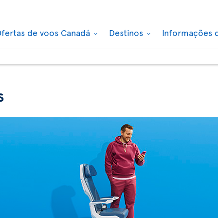
fertas de voos Canadá
Destinos
Informações 
s