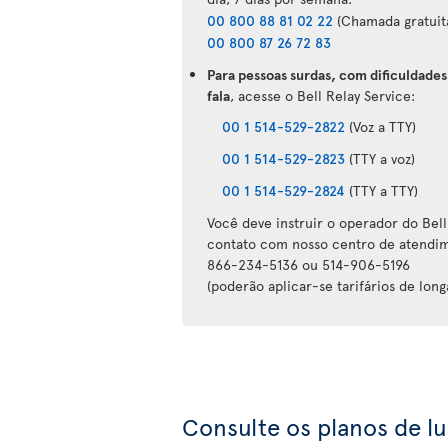
00 800 88 81 02 22
(Chamada gratuita
00 800 87 26 72 83
Para pessoas surdas, com dificuldades
fala
, acesse o Bell Relay Service:
00 1 514-529-2822
(Voz a TTY)
00 1 514-529-2823
(TTY a voz)
00 1 514-529-2824
(TTY a TTY)
Você deve instruir o operador do Bell
contato com nosso centro de atendim
866-234-5136 ou 514-906-5196
(poderão aplicar-se tarifários de long
Consulte os planos de l