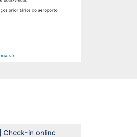
de boas-vindas
iços prioritários do aeroporto
 mais
Check-in online