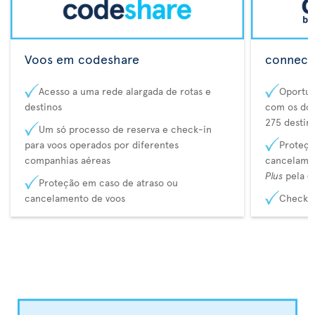
Voos em codeshare
connecta
Acesso a uma rede alargada de rotas e
Oportun
destinos
com os dos
275 destin
Um só processo de reserva e check-in
para voos operados por diferentes
Proteçã
companhias aéreas
cancelame
Plus
pela
C
Proteção em caso de atraso ou
cancelamento de voos
Check-i