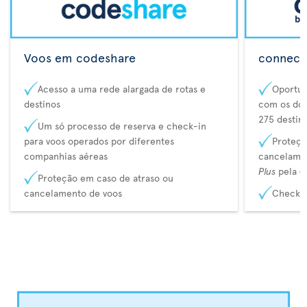
Voos em codeshare
connecta
Acesso a uma rede alargada de rotas e
Oportun
destinos
com os dos
275 destin
Um só processo de reserva e check-in
para voos operados por diferentes
Proteçã
companhias aéreas
cancelame
Plus
pela
C
Proteção em caso de atraso ou
cancelamento de voos
Check-i