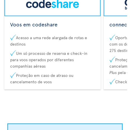
Voos em codeshare
connecta
Acesso a uma rede alargada de rotas e
Oportun
destinos
com os dos
275 destin
Um só processo de reserva e check-in
para voos operados por diferentes
Proteçã
companhias aéreas
cancelame
Plus
pela
C
Proteção em caso de atraso ou
cancelamento de voos
Check-i