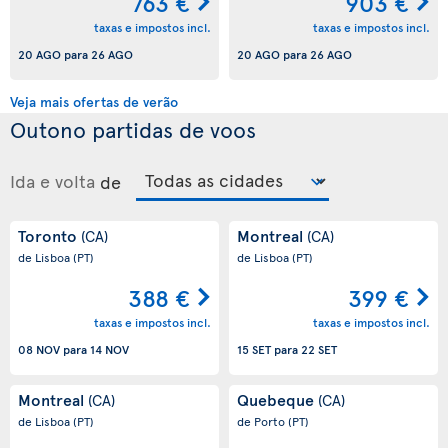
763 €
903 €
taxas e impostos incl.
taxas e impostos incl.
20 AGO
para
26 AGO
20 AGO
para
26 AGO
Veja mais ofertas de verão
Outono partidas de voos
Ida e volta
de
Toronto
Montreal
(CA)
(CA)
de Lisboa
(PT)
de Lisboa
(PT)
388 €
399 €
taxas e impostos incl.
taxas e impostos incl.
08 NOV
para
14 NOV
15 SET
para
22 SET
Montreal
Quebeque
(CA)
(CA)
de Lisboa
(PT)
de Porto
(PT)