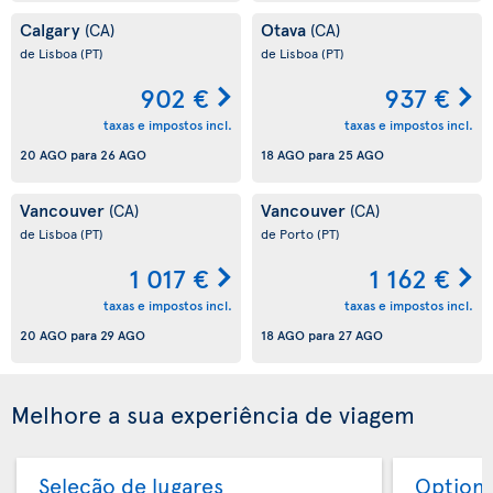
Calgary
Otava
(CA)
(CA)
de Lisboa
(PT)
de Lisboa
(PT)
902 €
937 €
taxas e impostos incl.
taxas e impostos incl.
20 AGO
para
26 AGO
18 AGO
para
25 AGO
Vancouver
Vancouver
(CA)
(CA)
de Lisboa
(PT)
de Porto
(PT)
1 017 €
1 162 €
taxas e impostos incl.
taxas e impostos incl.
20 AGO
para
29 AGO
18 AGO
para
27 AGO
Melhore a sua experiência de viagem
Seleção de lugares
Option 