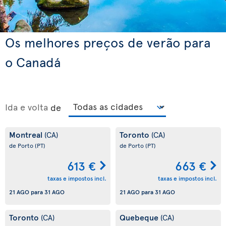
Os melhores preços de verão para
o Canadá
Ida e volta
de
Montreal
Toronto
(CA)
(CA)
de Porto
(PT)
de Porto
(PT)
613 €
663 €
taxas e impostos incl.
taxas e impostos incl.
21 AGO
para
31 AGO
21 AGO
para
31 AGO
Toronto
Quebeque
(CA)
(CA)