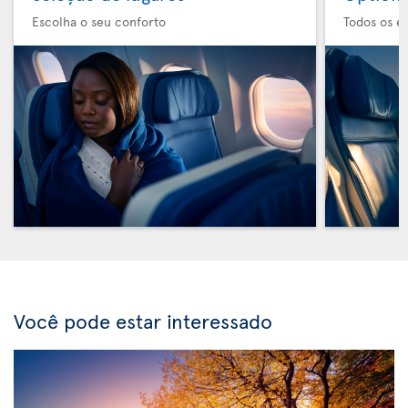
Escolha o seu conforto
Todos os e
Você pode estar interessado