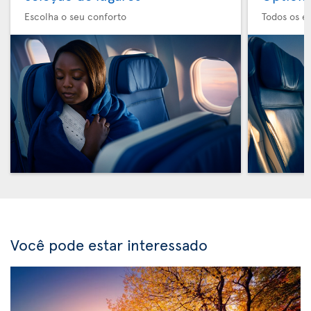
Escolha o seu conforto
Todos os e
Você pode estar interessado