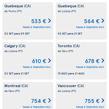
Quebeque
Quebeque
(CA)
(CA)
de Porto
(PT)
de Lisboa
(PT)
533 €
564 €
taxas e impostos incl.
taxas e impostos incl.
02 SET
para
09 SET
02 SET
para
21 SET
Calgary
Toronto
(CA)
(CA)
de Lisboa
(PT)
de Faro
(PT)
610 €
678 €
taxas e impostos incl.
taxas e impostos incl.
02 SET
para
21 SET
15 AGO
para
21 AGO
Montreal
Vancouver
(CA)
(CA)
de Faro
(PT)
de Lisboa
(PT)
754 €
755 €
taxas e impostos incl.
taxas e impostos incl.