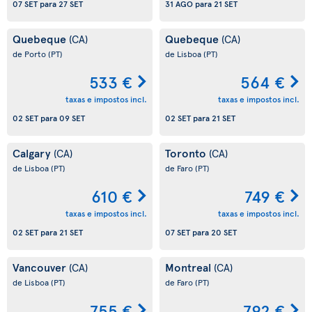
07 SET
para
27 SET
31 AGO
para
21 SET
Quebeque
Quebeque
(CA)
(CA)
de Porto
(PT)
de Lisboa
(PT)
533 €
564 €
taxas e impostos incl.
taxas e impostos incl.
02 SET
para
09 SET
02 SET
para
21 SET
Calgary
Toronto
(CA)
(CA)
de Lisboa
(PT)
de Faro
(PT)
610 €
749 €
taxas e impostos incl.
taxas e impostos incl.
02 SET
para
21 SET
07 SET
para
20 SET
Vancouver
Montreal
(CA)
(CA)
de Lisboa
(PT)
de Faro
(PT)
755 €
792 €