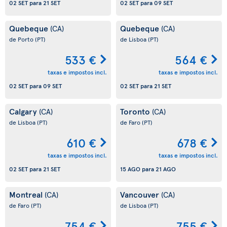
02 SET
para
21 SET
02 SET
para
09 SET
Quebeque
Quebeque
(CA)
(CA)
de Porto
(PT)
de Lisboa
(PT)
533 €
564 €
taxas e impostos incl.
taxas e impostos incl.
02 SET
para
09 SET
02 SET
para
21 SET
Calgary
Toronto
(CA)
(CA)
de Lisboa
(PT)
de Faro
(PT)
610 €
678 €
taxas e impostos incl.
taxas e impostos incl.
02 SET
para
21 SET
15 AGO
para
21 AGO
Montreal
Vancouver
(CA)
(CA)
de Faro
(PT)
de Lisboa
(PT)
754 €
755 €