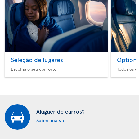
Seleção de lugares
Option 
Escolha o seu conforto
Todos os e
Aluguer de carros?
Saber mais