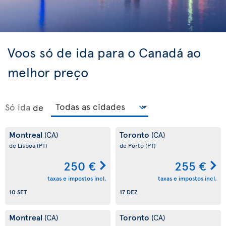
Voos só de ida para o Canadá ao
melhor preço
Só ida
de
Montreal
Toronto
(CA)
(CA)
de Lisboa
(PT)
de Porto
(PT)
250 €
255 €
taxas e impostos incl.
taxas e impostos incl.
10 SET
17 DEZ
Montreal
Toronto
(CA)
(CA)