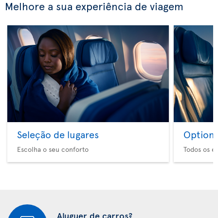
Melhore a sua experiência de viagem
Seleção de lugares
Option 
Escolha o seu conforto
Todos os e
Aluguer de carros?