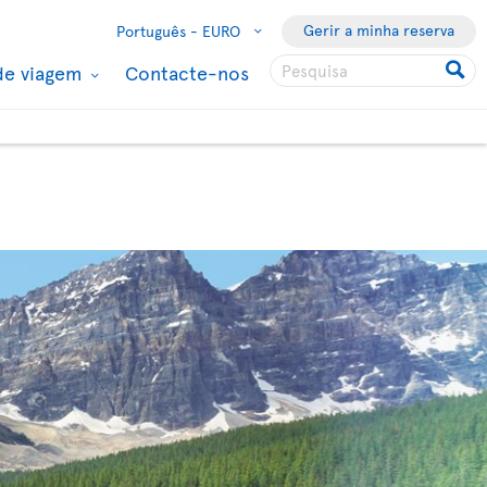
Gerir a minha reserva
Português -
EURO
de viagem
Contacte-nos