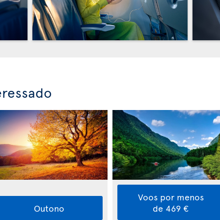
eressado
Voos por menos
Outono
de 469 €