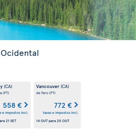
 Ocidental
ry
Vancouver
(CA)
(CA)
oa
(PT)
de Faro
(PT)
558 €
772 €
s e impostos incl.
taxas e impostos incl.
ara
21 SET
14 OUT
para
20 OUT