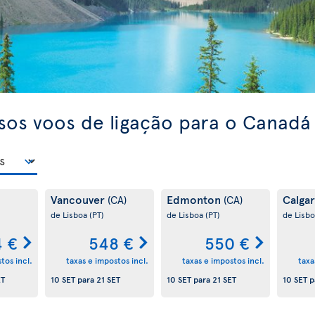
ssos voos de ligação para o Canadá
Vancouver
Edmonton
Calga
(CA)
(CA)
de Lisboa
(PT)
de Lisboa
(PT)
de Lisb
 €
548 €
550 €
tos incl.
taxas e impostos incl.
taxas e impostos incl.
taxa
ET
10 SET
para
21 SET
10 SET
para
21 SET
10 SET
p