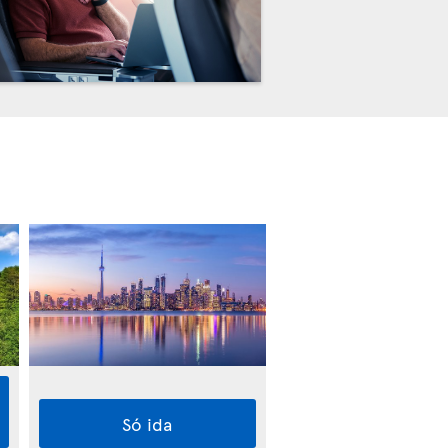
Só ida