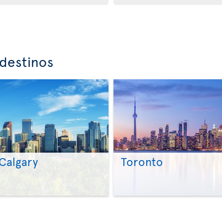
destinos
Calgary
Toronto
>
>