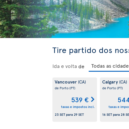
Tire partido dos no
Ida e volta
de
Vancouver
Calgary
(CA)
(CA)
de Porto
(PT)
de Porto
(PT)
539 €
544
taxas e impostos incl.
taxas e impos
23 SET
para
29 SET
16 SET
para
28 S