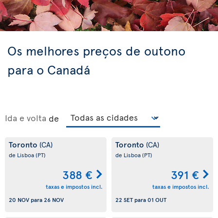
Os melhores preços de outono
para o Canadá
Ida e volta
de
Toronto
Toronto
(CA)
(CA)
de Lisboa
(PT)
de Lisboa
(PT)
388 €
391 €
taxas e impostos incl.
taxas e impostos incl.
20 NOV
para
26 NOV
22 SET
para
01 OUT