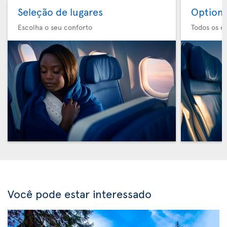
Seleção de lugares
Option 
Escolha o seu conforto
Todos os e
Você pode estar interessado