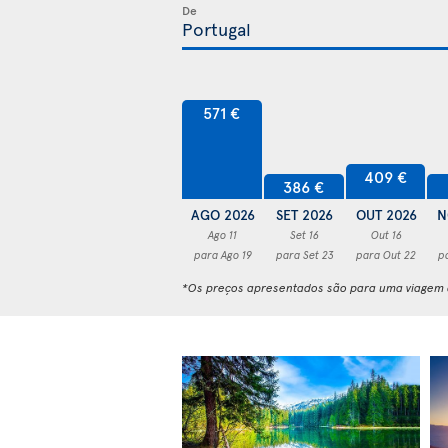
De
571 €
409 €
386 €
AGO 2026
SET 2026
OUT 2026
N
Ago 11
Set 16
Out 16
para Ago 19
para Set 23
para Out 22
p
*Os preços apresentados são para uma viagem d