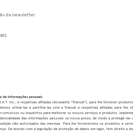
vés da newsletter
SMS
o de informações pessoais
 A.T. inc., e respetivas afiliadas (doravante "Transat"), para lhe fornecer produt
demos utilizá-las e partilhá-las com a Transat e respetivas afiliadas para lhe
 em concursos ou inquéritos para melhorar os nossos serviços e produtos. Impl
fidencialidade das informações pessoais na nossa posse, de modo a protegê-las 
u edição não-autorizados das mesmas. Para lhe fornecermos os produtos e serviç
ança. De acordo com a legislação de proteção de dados em vigor, tem direito a di