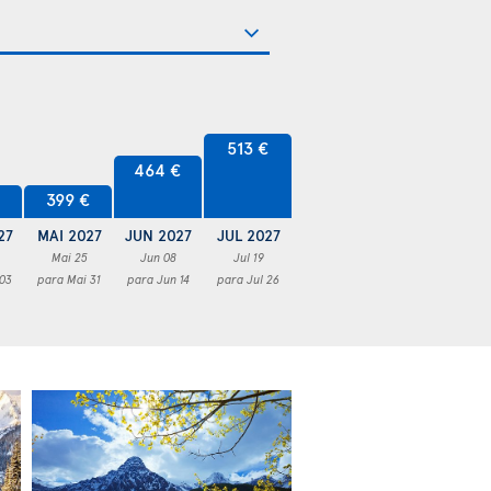
513 €
464 €
€
399 €
27
MAI 2027
JUN 2027
JUL 2027
Mai 25
Jun 08
Jul 19
 03
para Mai 31
para Jun 14
para Jul 26