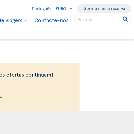
Gerir a minha reserva
Português -
EURO
de viagem
Contacte-nos
tes ofertas continuam!
s.