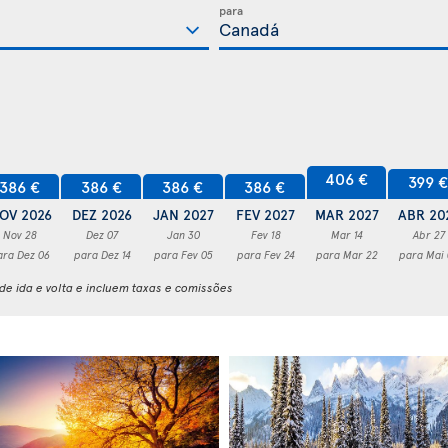
para
406 €
399 
386 €
386 €
386 €
386 €
OV 2026
DEZ 2026
JAN 2027
FEV 2027
MAR 2027
ABR 20
Nov 28
Dez 07
Jan 30
Fev 18
Mar 14
Abr 27
ara Dez 06
para Dez 14
para Fev 05
para Fev 24
para Mar 22
para Mai
e ida e volta e incluem taxas e comissões