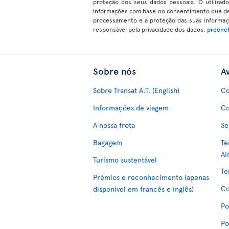
proteção dos seus dados pessoais. O utilizad
informações com base no consentimento que deu
processamento e a proteção das suas informa
responsável pela privacidade dos dados,
preench
Sobre nós
Av
Sobre Transat A.T. (English)
Co
Informações de viagem
Co
A nossa frota
Se
Bagagem
Te
Ai
Turismo sustentável
Te
Prémios e reconhecimento (apenas
Co
disponível em francês e inglês)
Po
Po