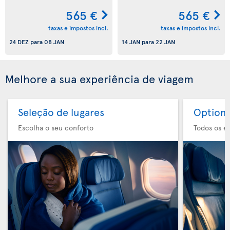
565 €
565 €
taxas e impostos incl.
taxas e impostos incl.
24 DEZ
para
08 JAN
14 JAN
para
22 JAN
Melhore a sua experiência de viagem
Seleção de lugares
Option 
Escolha o seu conforto
Todos os e