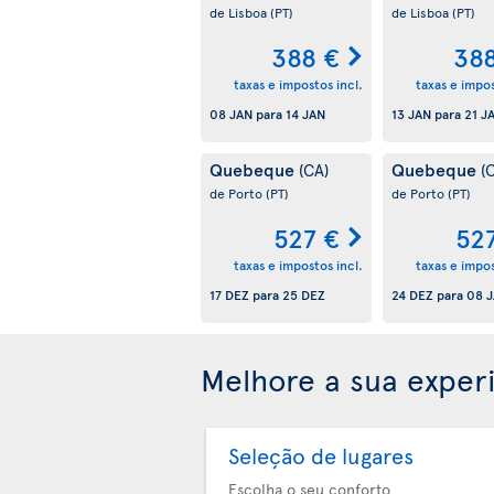
de Lisboa
(PT)
de Lisboa
(PT)
388 €
38
taxas e impostos incl.
taxas e impos
08 JAN
para
14 JAN
13 JAN
para
21 J
Quebeque
Quebeque
(CA)
(
de Porto
(PT)
de Porto
(PT)
527 €
52
taxas e impostos incl.
taxas e impos
17 DEZ
para
25 DEZ
24 DEZ
para
08 
Melhore a sua exper
Seleção de lugares
Escolha o seu conforto