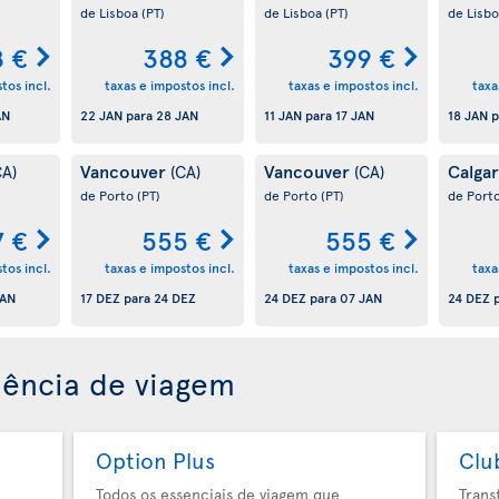
de Lisboa
(PT)
de Lisboa
(PT)
de Lisb
8 €
388 €
399 €
tos incl.
taxas e impostos incl.
taxas e impostos incl.
taxa
AN
22 JAN
para
28 JAN
11 JAN
para
17 JAN
18 JAN
p
Vancouver
Vancouver
Calga
CA)
(CA)
(CA)
de Porto
(PT)
de Porto
(PT)
de Port
7 €
555 €
555 €
tos incl.
taxas e impostos incl.
taxas e impostos incl.
taxa
JAN
17 DEZ
para
24 DEZ
24 DEZ
para
07 JAN
24 DEZ
p
iência de viagem
Option Plus
Clu
Todos os essenciais de viagem que
Trans