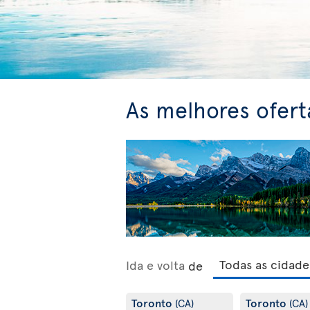
As melhores ofert
Ida e volta
de
Toronto
Toronto
(CA)
(CA)