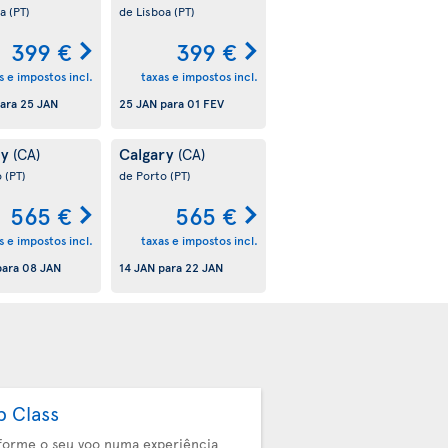
oa
(PT)
de Lisboa
(PT)
399 €
399 €
s e impostos incl.
taxas e impostos incl.
ara
25 JAN
25 JAN
para
01 FEV
ry
Calgary
(CA)
(CA)
o
(PT)
de Porto
(PT)
565 €
565 €
s e impostos incl.
taxas e impostos incl.
ara
08 JAN
14 JAN
para
22 JAN
b Class
forme o seu voo numa experiência