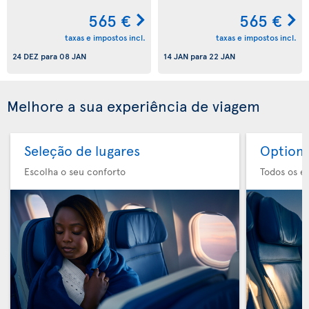
565 €
565 €
taxas e impostos incl.
taxas e impostos incl.
24 DEZ
para
08 JAN
14 JAN
para
22 JAN
Melhore a sua experiência de viagem
Seleção de lugares
Option 
Escolha o seu conforto
Todos os e