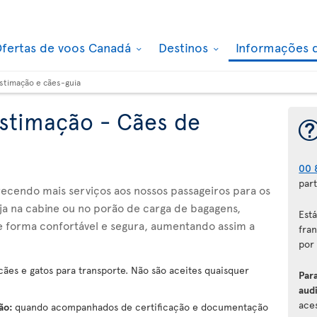
fertas de voos Canadá
Destinos
Informações 
stimação e cães-guia
stimação - Cães de
00 
part
recendo mais serviços aos nossos passageiros para os
Seja na cabine ou no porão de carga de bagagens,
Est
e forma confortável e segura, aumentando assim a
fran
por
ães e gatos para transporte. Não são aceites quaisquer
Par
audi
aces
ção:
quando acompanhados de certificação e documentação