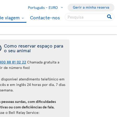
Gerir a minha reserva
Português -
EURO
de viagem
Contacte-nos
¯
Como reservar espaço para
o seu animal
800 88 81 02 22
Chamada gratuita a
ir de número fixo)
á disponível atendimento telefónico em
cês e em inglês 24 horas por dia, 7 dias
 semana.
a pessoas surdas, com dificuldades
tivas ou com deficiências de fala
,
se o Bell Relay Service: