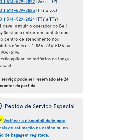
0 1 514-529-2822
(Voz a TTY)
0 1 514-529-2823
(TTY a voz)
0 1 514-529-2824
(TTY a TTY)
ê deve instruir o operador do Bell
ay Service a entrar em contato com
so centro de atendimento nos
uintes números: 1-866-234-5136 ou
-906-5196
erão aplicar-se tarifários de longa
ância)
e serviço pode ser reservado até 24
s antes da partida
.
ý
Pedido de Serviço Especial
o!
Verificar a disponibilidade para
mais de estimação na cabine ou no
ão de bagagem registada.