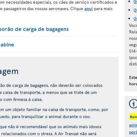
0
 necessidades especiais, os cães de serviço certificados e
e passageiros das nossas aeronaves. Clique
aqui
para mais
0
0
Voc
porão de carga de bagagens
Rel
nos
cabine
seg
514
(pod
dist
iagem
Est
hora
rão de carga de bagagens, não deverão ser colocados
 caixa de transporte, a menos que se trate de um
o com firmeza à caixa.
 um objeto familiar na caixa de transporte, como, por
do, para tranquilizar o animal durante o voo.
Nov
ani
 que não é recomendável que os animais mais idosos
por
 relacionados com o stress. A Air Transat não será