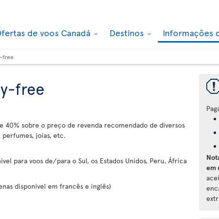
fertas de voos Canadá
Destinos
Informações 
-free
y-free
Pag
e 40% sobre o preço de revenda recomendado de diversos
 perfumes, joias, etc.
Not
ível para voos de/para o Sul, os Estados Unidos, Peru, África
em 
ace
penas disponível em francês e inglês)
enc
extr