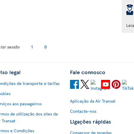
þ
Lei
ciar sessão
1
0
iso legal
Fale connosco
ndições de transporte e tarifas
okies
Aplicação da Air Transat
rviços aos passageiros
Contacte-nos
rmos de utilização dos sites da
Ligações rápidas
r Transat
rmos e Condições
Conversor de moedas