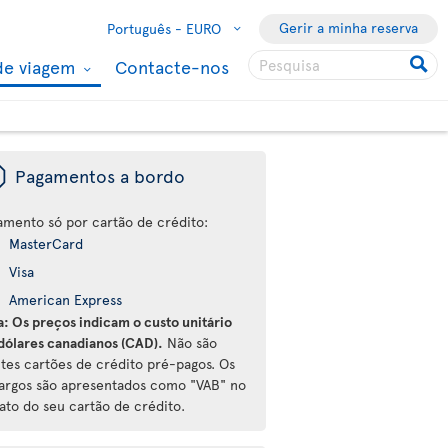
Gerir a minha reserva
Português -
EURO
de viagem
Contacte-nos
ü
Pagamentos a bordo
amento só por cartão de crédito:
MasterCard
Visa
American Express
a: Os preços indicam o custo unitário
dólares canadianos (CAD).
Não são
ites cartões de crédito pré-pagos. Os
argos são apresentados como "VAB" no
ato do seu cartão de crédito.