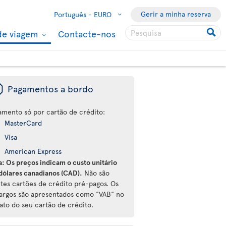
Gerir a minha reserva
Português -
EURO
de viagem
Contacte-nos
ü
Pagamentos a bordo
amento só por cartão de crédito:
MasterCard
Visa
American Express
a: Os preços indicam o custo unitário
dólares canadianos (CAD).
Não são
ites cartões de crédito pré-pagos. Os
argos são apresentados como "VAB" no
ato do seu cartão de crédito.