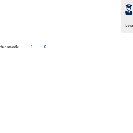
þ
Lei
ciar sessão
1
0