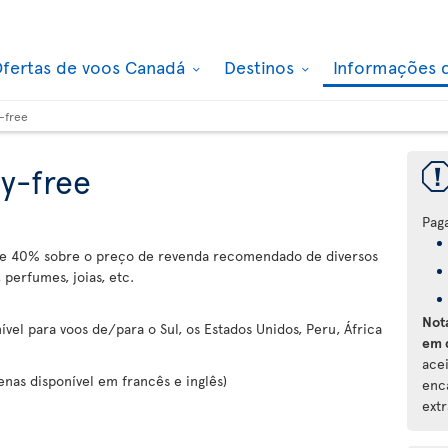
fertas de voos Canadá
Destinos
Informações 
-free
y-free
Pag
e 40% sobre o preço de revenda recomendado de diversos
 perfumes, joias, etc.
Not
ível para voos de/para o Sul, os Estados Unidos, Peru, África
em 
ace
penas disponível em francês e inglês)
enc
extr