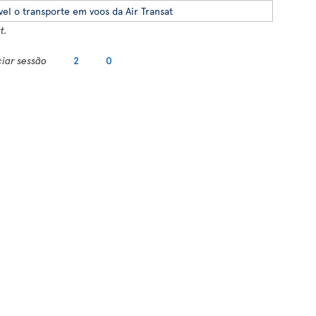
vel o transporte em voos da Air Transat
t.
ciar sessão
2
0