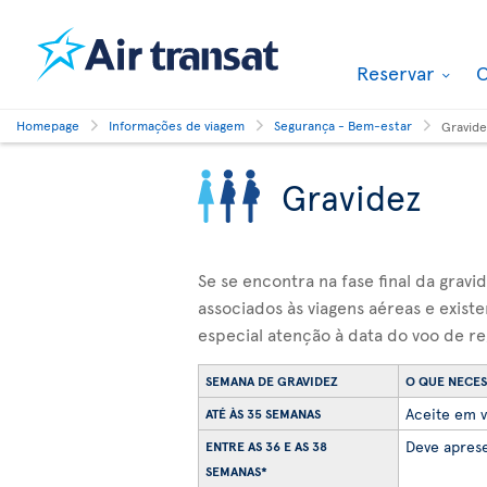
Reservar
O
Homepage
Informações de viagem
Segurança - Bem-estar
Gravide
Gravidez
Se se encontra na fase final da grav
associados às viagens aéreas e exist
especial atenção à data do voo de re
SEMANA DE GRAVIDEZ
O QUE NECES
Aceite em v
ATÉ ÀS 35 SEMANAS
Deve aprese
ENTRE AS 36 E AS 38
SEMANAS*