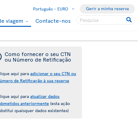
Gerir a minha reserva
Português -
EURO
de viagem
Contacte-nos
¯
Como fornecer o seu CTN
ou Número de Retificação
lique aqui para
adicionar o seu CTN ou
úmero de Retificação à sua reserva
lique aqui para
atualizar dados
ubmetidos anteriormente
(esta ação
ubstitui quaisquer dados existentes)