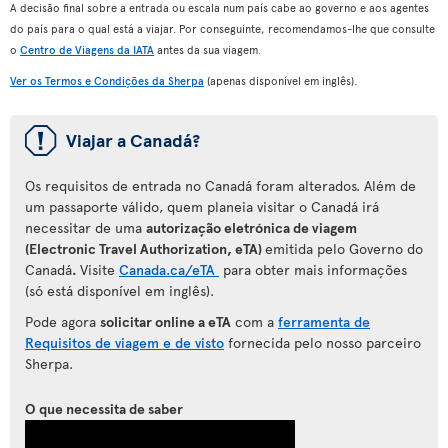
A decisão final sobre a entrada ou escala num país cabe ao governo e aos agentes
do país para o qual está a viajar. Por conseguinte, recomendamos-lhe que consulte
o
Centro de Viagens da IATA
antes da sua viagem.
Ver os Termos e Condições da Sherpa
(apenas disponível em inglês).
ü
Viajar a Canadá?
Os requisitos de entrada no Canadá foram alterados. Além de
um passaporte válido, quem planeia visitar o Canadá irá
necessitar de uma
autorização eletrónica de viagem
(Electronic Travel Authorization, eTA)
emitida pelo Governo do
Canadá
.
Visite
Canada.ca/eTA
para
obter mais informações
(só está disponível em inglês).
Pode agora
solicitar online a eTA
com a
ferramenta de
Requisitos de viagem e de visto
fornecida pelo nosso parceiro
Sherpa.
O que necessita de saber