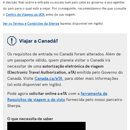
A decisão final sobre a entrada ou escala num país cabe ao governo e aos agentes
do país para o qual está a viajar. Por conseguinte, recomendamos-lhe que consulte
o
Centro de Viagens da IATA
antes da sua viagem.
Ver os Termos e Condições da Sherpa
(apenas disponível em inglês).
ü
Viajar a Canadá?
Os requisitos de entrada no Canadá foram alterados. Além de
um passaporte válido, quem planeia visitar o Canadá irá
necessitar de uma
autorização eletrónica de viagem
(Electronic Travel Authorization, eTA)
emitida pelo Governo do
Canadá
.
Visite
Canada.ca/eTA
para
obter mais informações
(só está disponível em inglês).
Pode agora
solicitar online a eTA
com a
ferramenta de
Requisitos de viagem e de visto
fornecida pelo nosso parceiro
Sherpa.
O que necessita de saber