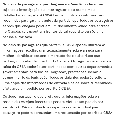
No caso de
passageiros que cheguem ao Canadá
, poderão ser
sujeitos a investigação e a interrogatório ou exame mais
detalhados à chegada. A CBSA também utiliza as informações
recolhidas para garantir, antes da partida, que todos os passageiros
aéreos que chegam possuem um documento válido para entrada
no Canadá, se encontram isentos de tal requisito ou são uma
pessoa autorizada.
No caso de
passageiros que partam
, a CBSA apenas utilizará as
informações recolhidas antecipadamente sobre a saída para
melhor identificar pessoas e mercadorias de alto risco que
partam, ou pretendam partir, do Canadá. Os registos de entrada e
saída da CBSA poderão ser partilhados com outros departamentos
governamentais para fins de imigração, prestações sociais ou
cumprimento da legislação. Todos os viajantes poderão solicitar
uma cópia das informações de entrada e saída sobre si recolhidas,
efetuando um pedido por escrito à CBSA.
Qualquer passageiro que creia que as informações sobre si
recolhidas estejam incorretas poderá efetuar um pedido por
escrito à CBSA solicitando a respetiva correção. Qualquer
passageiro poderá apresentar uma reclamação por escrito à CBSA