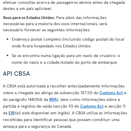
efetuar consultas acerca de passageiros aéreos antes da chegada
destes a um país aplicável.
Voos para os Estados Unidos
: Para além das informações
necessárias para a maioria dos voos internacionais, será
necessário fornecer as seguintes informações:
Endereço postal completo (incluindo código postal) do local
onde ficará hospedado nos Estados Unidos
Se se encontra numa ligação para um navio de cruzeiro: o
nome do navio e a cidade/estado do porto de embarque
API CBSA
A CBSA está autorizada a recolher antecipadamente informações
sobre a chegada (ao abrigo da subsecção 107.1(1) do
Customs Act
e
do parágrafo 148(1)(d) da
IRPA
), bem como informações sobre a
partida e registos de saída (secção 93 do
Customs Act
e secção 11
da
EIR
)(só está disponível em Inglês). A CBSA utiliza as informações
recolhidas para identificar pessoas que possam constituir uma
ameaça para a segurança do Canadá.