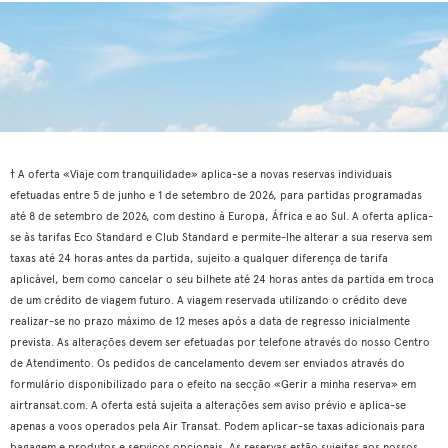
† A oferta «Viaje com tranquilidade» aplica-se a novas reservas individuais
efetuadas entre 5 de junho e 1 de setembro de 2026, para partidas programadas
até 8 de setembro de 2026, com destino à Europa, África e ao Sul. A oferta aplica-
se às tarifas Eco Standard e Club Standard e permite-lhe alterar a sua reserva sem
taxas até 24 horas antes da partida, sujeito a qualquer diferença de tarifa
aplicável, bem como cancelar o seu bilhete até 24 horas antes da partida em troca
de um crédito de viagem futuro. A viagem reservada utilizando o crédito deve
realizar-se no prazo máximo de 12 meses após a data de regresso inicialmente
prevista. As alterações devem ser efetuadas por telefone através do nosso Centro
de Atendimento. Os pedidos de cancelamento devem ser enviados através do
formulário disponibilizado para o efeito na secção «Gerir a minha reserva» em
airtransat.com. A oferta está sujeita a alterações sem aviso prévio e aplica-se
apenas a voos operados pela Air Transat. Podem aplicar-se taxas adicionais para
bagagem e produtos e serviços opcionais. As reservas estão sujeitas aos nossos