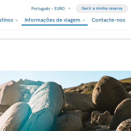
Gerir a minha reserva
Português -
EURO
stinos
Informações de viagem
Contacte-nos