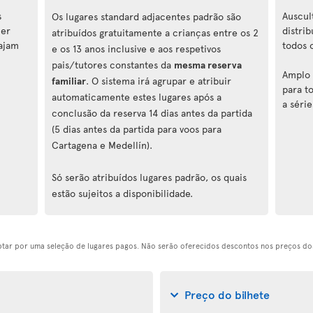
s
Auscul
Os lugares standard adjacentes padrão são
cer
distri
atribuídos gratuitamente a crianças entre os 2
iajam
todos 
e os 13 anos inclusive e aos respetivos
pais/tutores constantes da
mesma reserva
Amplo 
familiar
. O sistema irá agrupar e atribuir
para to
automaticamente estes lugares após a
a série
conclusão da reserva 14 dias antes da partida
(5 dias antes da partida para voos para
Cartagena e Medellín).
Só serão atribuídos lugares padrão, os quais
estão sujeitos a disponibilidade.
optar por uma seleção de lugares pagos. Não serão oferecidos descontos nos preços dos
Preço do bilhete