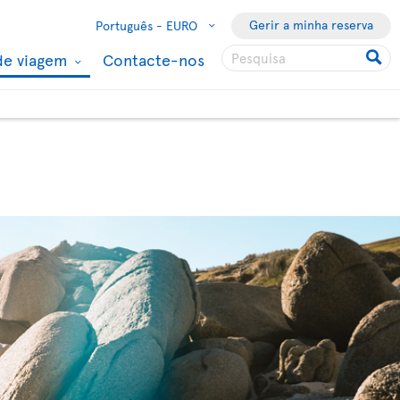
Gerir a minha reserva
Português -
EURO
de viagem
Contacte-nos