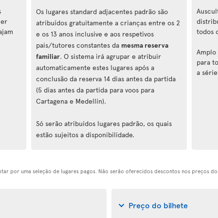
s
Auscul
Os lugares standard adjacentes padrão são
cer
distri
atribuídos gratuitamente a crianças entre os 2
iajam
todos 
e os 13 anos inclusive e aos respetivos
pais/tutores constantes da
mesma reserva
Amplo 
familiar
. O sistema irá agrupar e atribuir
para to
automaticamente estes lugares após a
a série
conclusão da reserva 14 dias antes da partida
(5 dias antes da partida para voos para
Cartagena e Medellín).
Só serão atribuídos lugares padrão, os quais
estão sujeitos a disponibilidade.
optar por uma seleção de lugares pagos. Não serão oferecidos descontos nos preços dos
Preço do bilhete