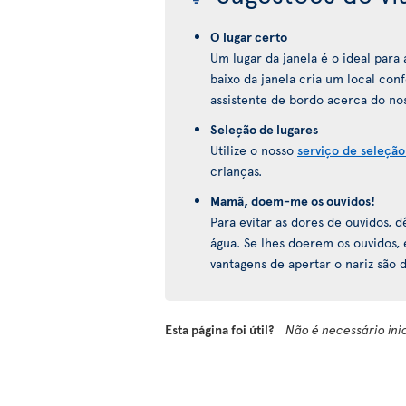
O lugar certo
Um lugar da janela é o ideal par
baixo da janela cria um local con
assistente de bordo acerca do nos
Seleção de lugares
Utilize o nosso
serviço de seleção
crianças.
Mamã, doem-me os ouvidos!
Para evitar as dores de ouvidos,
água. Se lhes doerem os ouvidos,
vantagens de apertar o nariz são
Esta página foi útil?
Não é necessário ini