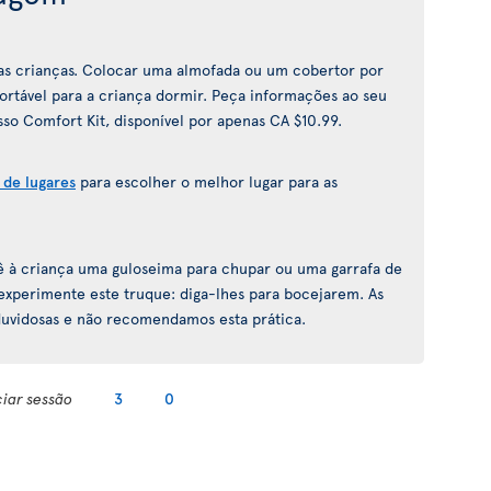
a as crianças. Colocar uma almofada ou um cobertor por
fortável para a criança dormir. Peça informações ao seu
so Comfort Kit, disponível por apenas CA $10.99.
 de lugares
para escolher o melhor lugar para as
 dê à criança uma guloseima para chupar ou uma garrafa de
 experimente este truque: diga-lhes para bocejarem. As
 duvidosas e não recomendamos esta prática.
ciar sessão
3
0