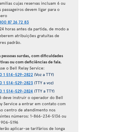
amílias cujas reservas incluam 6 ou
s passageiros devem ligar para o
ero
800 87 26 72 83
 24 horas antes da partida, de modo a
eberem atribuições gratuitas de
ares padrão.
a pessoas surdas, com dificuldades
tivas ou com deficiências de fala
,
se o Bell Relay Service:
0 1 514-529-2822
(Voz a TTY)
0 1 514-529-2823
(TTY a voz)
0 1 514-529-2824
(TTY a TTY)
ê deve instruir o operador do Bell
ay Service a entrar em contato com
so centro de atendimento nos
uintes números: 1-866-234-5136 ou
-906-5196
erão aplicar-se tarifários de longa