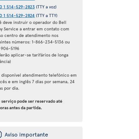
0 1 514-529-2823
(TTY a voz)
0 1 514-529-2824
(TTY a TTY)
ê deve instruir o operador do Bell
ay Service a entrar em contato com
so centro de atendimento nos
uintes números: 1-866-234-5136 ou
-906-5196
erão aplicar-se tarifários de longa
ância)
á disponível atendimento telefónico em
ncês e em inglês 7 dias por semana, 24
s por dia.
e serviço pode ser reservado até
oras antes da partida.
ü
Aviso importante