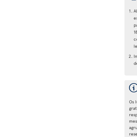
A
e
p
1
c
l
I
d
Os 
gra
res
mes
agru
res