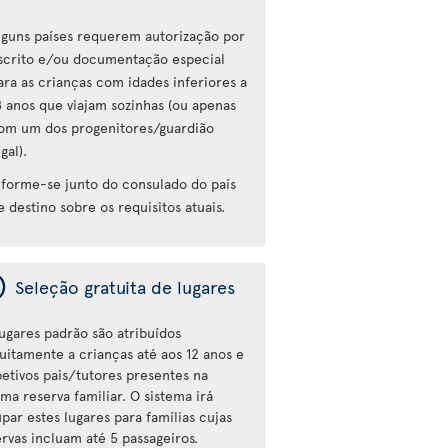
lguns países requerem autorização por
scrito e/ou documentação especial
ara as crianças com idades inferiores a
8 anos que viajam sozinhas (ou apenas
om um dos progenitores/guardião
egal).
nforme-se junto do consulado do país
e destino sobre os requisitos atuais.
ý
Seleção gratuita de lugares
lugares padrão são atribuídos
tuitamente a crianças até aos 12 anos e
petivos pais/tutores presentes na
ma reserva familiar. O sistema irá
par estes lugares para famílias cujas
ervas incluam até 5 passageiros.