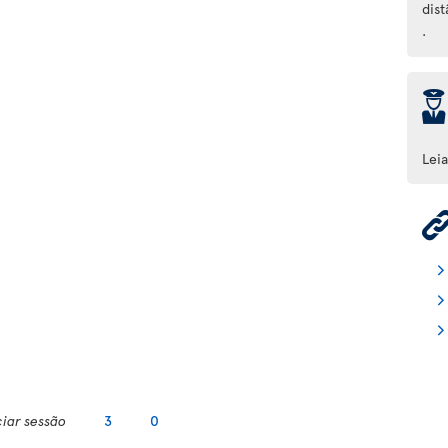
dist
.
þ
Lei
ciar sessão
3
0