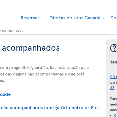
Reservar
Ofertas de voos Canadá
De
o acompanhados
o acompanhados
Tel
de um progenitor/guardião, leia esta secção para
tos das viagens não acompanhadas e que está
00 
ma.
par
83
idade
Par
audi
 não acompanhados (obrigatório entre os 8 e
aces
0