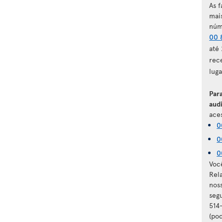
As f
mai
núm
00 
até
rec
lug
Par
audi
aces
0
0
0
Voc
Rel
nos
seg
514
(pod