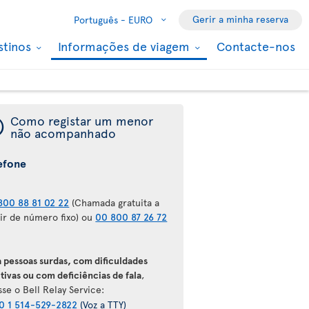
Gerir a minha reserva
Português -
EURO
stinos
Informações de viagem
Contacte-nos
¯
Como registar um menor
não acompanhado
efone
800 88 81 02 22
(Chamada gratuita a
tir de número fixo) ou
00 800 87 26 72
a pessoas surdas, com dificuldades
tivas ou com deficiências de fala
,
se o Bell Relay Service:
0 1 514-529-2822
(Voz a TTY)