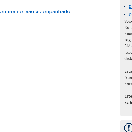
0
e um menor não acompanhado
0
Voc
Rel
nos
seg
514
(pod
dist
Est
fra
hora
Est
72 h