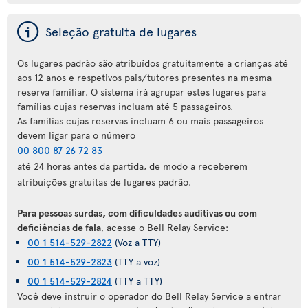
ý
Seleção gratuita de lugares
Os lugares padrão são atribuídos gratuitamente a crianças até
aos 12 anos e respetivos pais/tutores presentes na mesma
reserva familiar. O sistema irá agrupar estes lugares para
famílias cujas reservas incluam até 5 passageiros.
As famílias cujas reservas incluam 6 ou mais passageiros
devem ligar para o número
00 800 87 26 72 83
até 24 horas antes da partida, de modo a receberem
atribuições gratuitas de lugares padrão.
Para pessoas surdas, com dificuldades auditivas ou com
deficiências de fala
, acesse o Bell Relay Service:
00 1 514-529-2822
(Voz a TTY)
00 1 514-529-2823
(TTY a voz)
00 1 514-529-2824
(TTY a TTY)
Você deve instruir o operador do Bell Relay Service a entrar