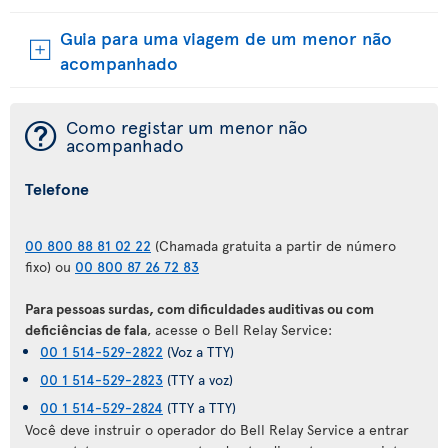
Guia para uma viagem de um menor não
acompanhado
¯
Como registar um menor não
acompanhado
Telefone
00 800 88 81 02 22
(Chamada gratuita a partir de número
fixo) ou
00 800 87 26 72 83
Para pessoas surdas, com dificuldades auditivas ou com
deficiências de fala
, acesse o Bell Relay Service:
00 1 514-529-2822
(Voz a TTY)
00 1 514-529-2823
(TTY a voz)
00 1 514-529-2824
(TTY a TTY)
Você deve instruir o operador do Bell Relay Service a entrar