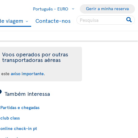
Gerir a minha reserva
Português -
EURO
de viagem
Contacte-nos
Voos operados por outras
transportadoras aéreas
a este
aviso importante
.
ÿ
Também interessa
Partidas e chegadas
club class
online check-in pt