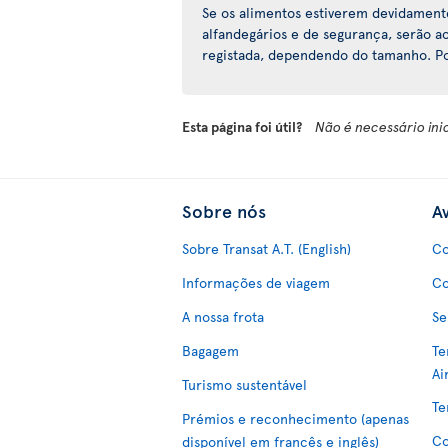
Se os alimentos estiverem devidamen
alfandegários e de segurança, serão
registada, dependendo do tamanho. Po
Esta página foi útil?
Não é necessário ini
Sobre nós
Av
Sobre Transat A.T. (English)
Co
Informações de viagem
Co
A nossa frota
Se
Bagagem
Te
Ai
Turismo sustentável
Te
Prémios e reconhecimento (apenas
Co
disponível em francês e inglês)