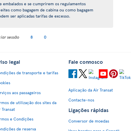
te embalados e se cumprirem os regulamentos
 aceites como bagagem de cabina ou como bagagem
dem ser aplicadas tarifas de excesso.
ciar sessão
8
0
iso legal
Fale connosco
ndições de transporte e tarifas
okies
Aplicação da Air Transat
rviços aos passageiros
Contacte-nos
rmos de utilização dos sites da
Ligações rápidas
r Transat
rmos e Condições
Conversor de moedas
ndições de reserva
Voos baratos para o Canadá