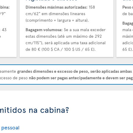
bina:
Dimensões máximas autorizadas:
158
Peso 
/9"
cm/62" em dimensões lineares
de ba
(comprimento + largura + altura).
Bagag
:
43
Bagagem volumosa:
Se a sua mala exceder
mala 
e
estas dimensões (até um máximo de 292
máxim
cm/115"), será aplicada uma taxa adicional
adici
de 80 € (100 $ CA / 100 $ US / 65 £).
65 £)
aneamente
grandes dimensões e excesso de peso, serão aplicadas ambas 
excesso de peso
não podem ser pagas antecipadamente e devem ser pag
mitidos na cabina?
 pessoal