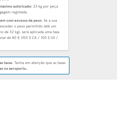
máximo autorizado:
23 kg por peça
gagem registada.
em com excesso de peso:
Se a sua
exceder o peso permitido (até um
o de 32 kg), será aplicada uma taxa
onal de 80 € (100 $ CA / 100 $ US /
.
as taxas
. Tenha em atenção que as taxas
as no aeroporto.
.