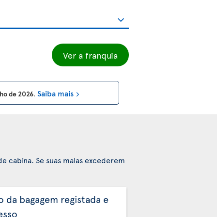
Ver a franquia
Saiba mais
unho de 2026
.
de cabina. Se suas malas excederem
o da bagagem registada e
esso