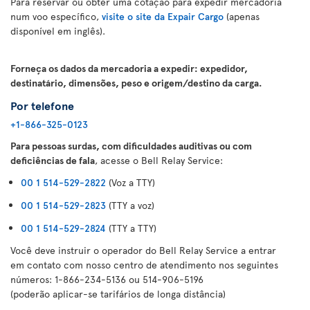
Para reservar ou obter uma cotação para expedir mercadoria
num voo específico,
visite o site da Expair Cargo
(apenas
disponível em inglês).
Forneça os dados da mercadoria a expedir: expedidor,
destinatário, dimensões, peso e origem/destino da carga.
Por telefone
+1-866-325-0123
Para pessoas surdas, com dificuldades auditivas ou com
deficiências de fala
, acesse o Bell Relay Service:
00 1 514-529-2822
(Voz a TTY)
00 1 514-529-2823
(TTY a voz)
00 1 514-529-2824
(TTY a TTY)
Você deve instruir o operador do Bell Relay Service a entrar
em contato com nosso centro de atendimento nos seguintes
números: 1-866-234-5136 ou 514-906-5196
(poderão aplicar-se tarifários de longa distância)