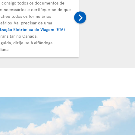
 consigo todos os documentos de
Deve entregar a sua bag
m necessários e certifique-se de que
próximo voo. Prossiga pa
cheu todos os formulários
transferência da Air Tra
sários. Vai precisar de uma
de embarque e etiqueta
ização Eletrónica de Viagem (ETA)
validados pela equipa de
transitar no Canadá.
guida, dirija-se à alfândega
iana.