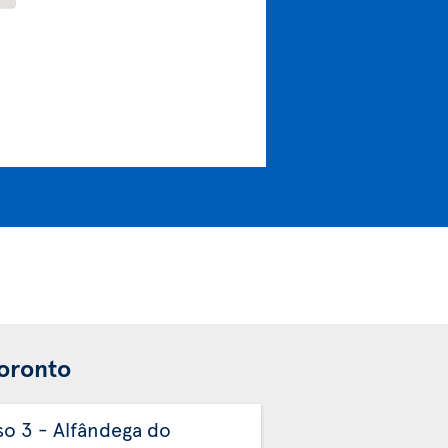
Toronto
so 3 - Alfândega do
Passo 4 - Entreg