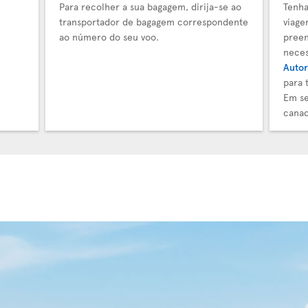
Para recolher a sua bagagem, dirija-se ao
Tenha
transportador de bagagem correspondente
viage
ao número do seu voo.
preen
neces
Autor
para 
Em se
canad