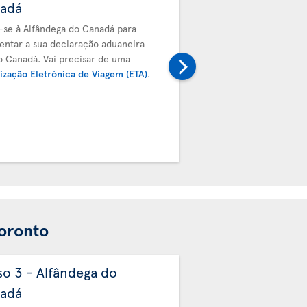
adá
bagagem
a-se à Alfândega do Canadá para
Deve entregar a sua bag
entar a sua declaração aduaneira
próximo voo. Prossiga pa
o Canadá. Vai precisar de uma
transferência da Air Tra
ização Eletrónica de Viagem (ETA)
.
de embarque e etiqueta
validados pela equipa de
Toronto
so 3 - Alfândega do
Passo 4 - Entreg
adá
bagagem