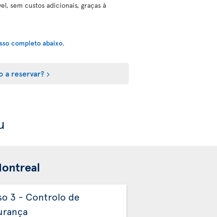
el, sem custos adicionais, graças à
esso completo abaixo
.
o a reservar?
u
Montreal
so 3 - Controlo de
Passo 4 - Contro
urança
Passaportes Aut