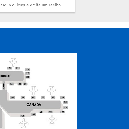
sso, o quiosque emite um recibo.