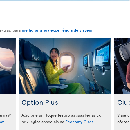
extras, para
melhorar a sua experiência de viagem
.
Option Plus
Clu
ernas?
Adicione um toque festivo às suas férias com
Viaje 
my
privilégios especiais na
Economy Class
.
oferec