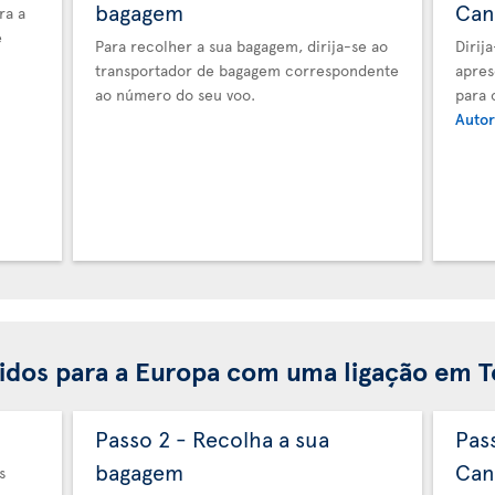
bagagem
Can
ra a
e
Para recolher a sua bagagem, dirija-se ao
Dirij
transportador de bagagem correspondente
apres
ao número do seu voo.
para 
Autor
idos para a Europa com uma ligação em 
Passo 2 - Recolha a sua
Pas
bagagem
Can
s