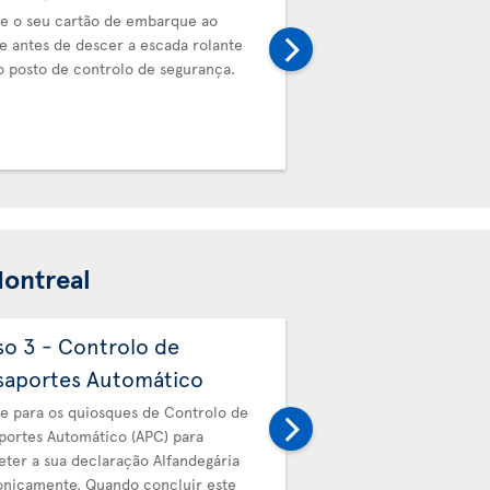
e o seu cartão de embarque ao
Avance para os quiosque
e antes de descer a escada rolante
Passaportes Automático 
o posto de controlo de segurança.
submeter a sua declaraç
dos EUA eletronicament
este processo, o quiosq
recibo.
Montreal
so 3 - Controlo de
Passo 4 - Alfande
saportes Automático
canadianos
e para os quiosques de Controlo de
Em seguida, avance para
portes Automático (APC) para
Alfandegários canadiano
ter a sua declaração Alfandegária
seu recibo.
onicamente. Quando concluir este