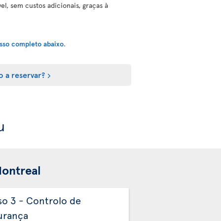
el, sem custos adicionais, graças à
esso completo abaixo
.
o a reservar?
u
Montreal
so 3 - Controlo de
Passo 4 - Contro
urança
Passaportes Aut