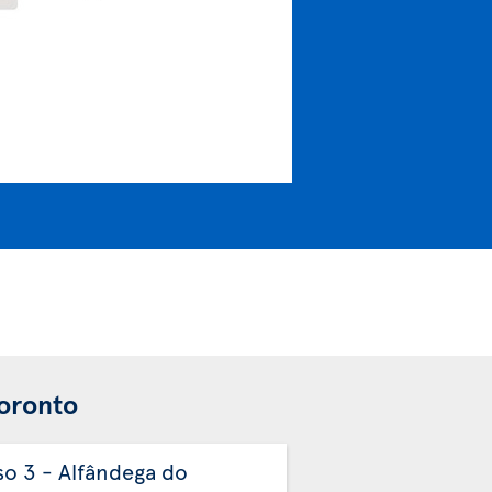
Toronto
so 3 - Alfândega do
Passo 4 - Entreg