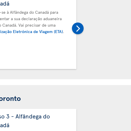
adá
bagagem
a-se à Alfândega do Canadá para
Deve entregar a sua bag
entar a sua declaração aduaneira
próximo voo. Prossiga pa
o Canadá. Vai precisar de uma
transferência da Air Tra
ização Eletrónica de Viagem (ETA)
.
de embarque e etiqueta
validados pela equipa de
Toronto
so 3 - Alfândega do
Passo 4 - Entreg
adá
bagagem