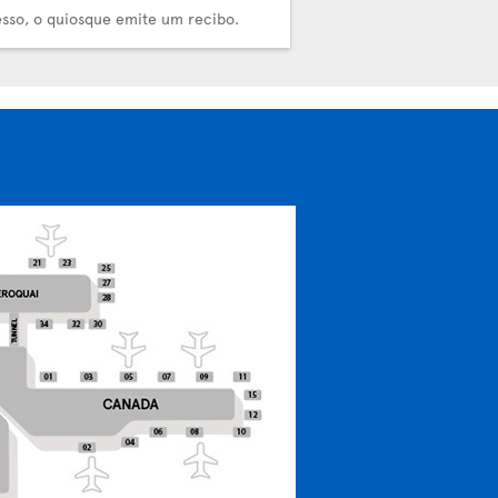
sso, o quiosque emite um recibo.