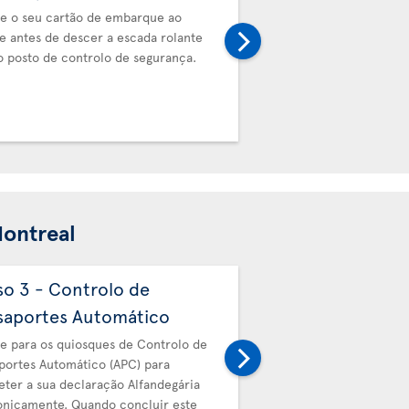
e o seu cartão de embarque ao
Avance para os quiosque
e antes de descer a escada rolante
Passaportes Automático 
o posto de controlo de segurança.
submeter a sua declaraç
dos EUA eletronicament
este processo, o quiosq
recibo.
Montreal
so 3 - Controlo de
Passo 4 - Alfande
saportes Automático
canadianos
e para os quiosques de Controlo de
Em seguida, avance para
portes Automático (APC) para
Alfandegários canadiano
ter a sua declaração Alfandegária
seu recibo.
onicamente. Quando concluir este