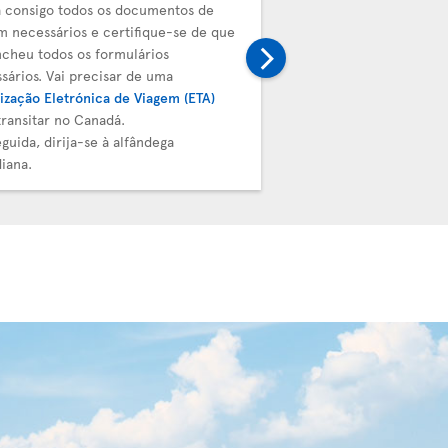
 consigo todos os documentos de
Deve entregar a sua bag
m necessários e certifique-se de que
próximo voo. Prossiga pa
cheu todos os formulários
transferência da Air Tra
sários. Vai precisar de uma
de embarque e etiqueta
ização Eletrónica de Viagem (ETA)
validados pela equipa de
transitar no Canadá.
guida, dirija-se à alfândega
iana.