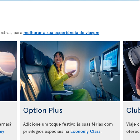
extras, para
melhorar a sua experiência de viagem
.
Option Plus
Clu
ernas?
Adicione um toque festivo às suas férias com
Viaje 
my
privilégios especiais na
Economy Class
.
oferec