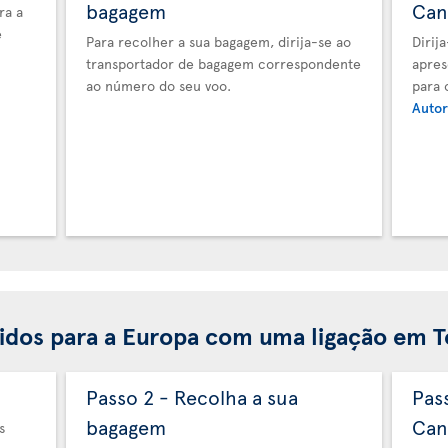
bagagem
Can
ra a
e
Para recolher a sua bagagem, dirija-se ao
Dirij
transportador de bagagem correspondente
apres
ao número do seu voo.
para 
Autor
idos para a Europa com uma ligação em 
Passo 2 - Recolha a sua
Pas
bagagem
Can
s