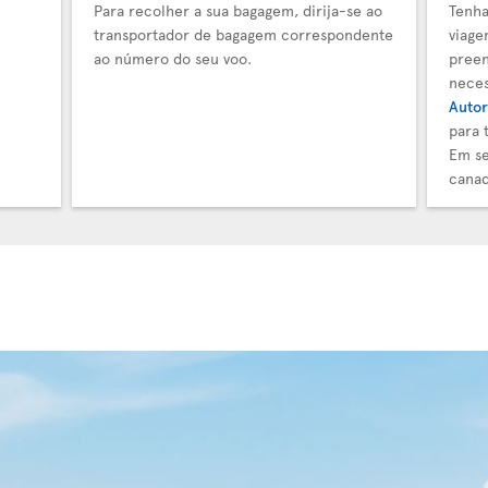
Para recolher a sua bagagem, dirija-se ao
Tenha
transportador de bagagem correspondente
viage
ao número do seu voo.
preen
neces
Autor
para 
Em se
canad