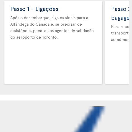
Passo 1 - Ligações
Passo 2
bagage
Após o desembarque, siga os sinais para a
Alfândega do Canadá e, se precisar de
Para recol
assistência, peça-a aos agentes de validação
transporta
do aeroporto de Toronto.
ao número 