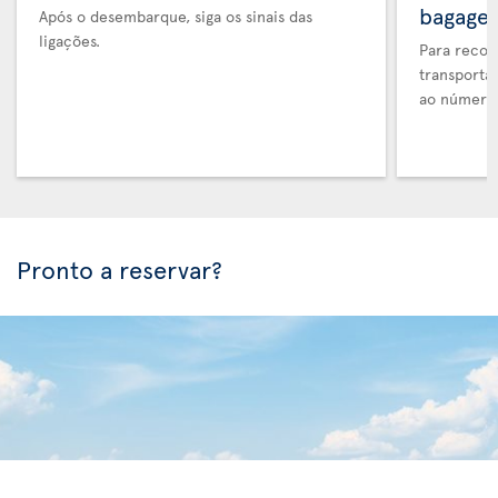
bagage
Após o desembarque, siga os sinais das
ligações.
Para recol
transporta
ao número 
Pronto a reservar?