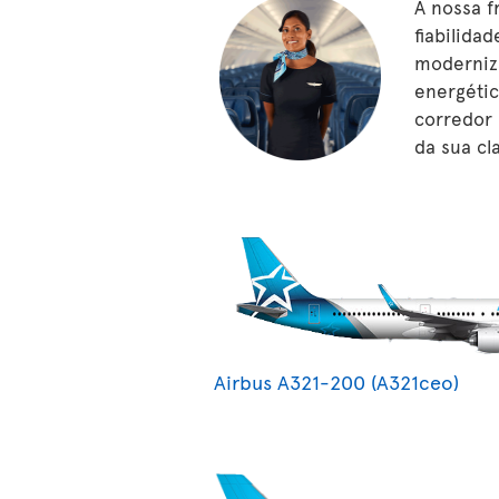
A nossa f
fiabilida
moderniza
energétic
corredor 
da sua cl
Airbus A321-200 (A321ceo)