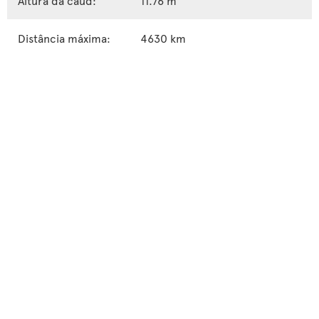
Altura da caud:
11.76 m
Distância máxima:
4630 km