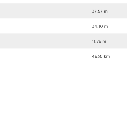
37.57 m
34.10 m
11.76 m
4630 km