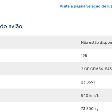
Visite a página Seleção de lu
 do avião
Não estão dispon
198
2 GE CFM56-5A3
23 859 l
840 km/h
73 500 kg