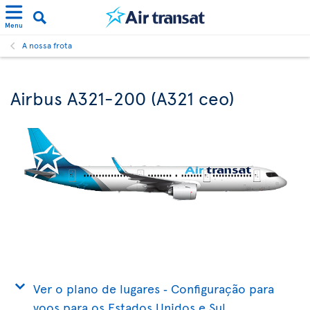
Menu
A nossa frota
Airbus A321-200 (A321 ceo)
Ver o plano de lugares ‐ Configuração para
voos para os Estados Unidos e Sul